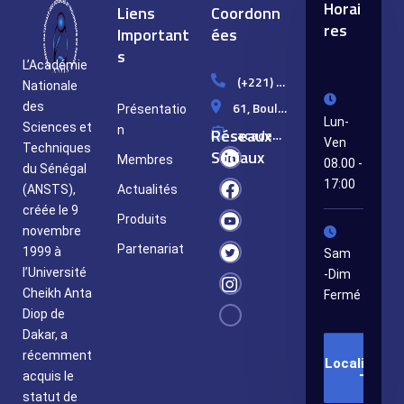
Horai
Liens
Coordonn
res
Important
ées
s
L’Académie
(+221) 33 849 10 99
Nationale
61, Boulevard Djily MBAYE, Dakar/Sénégal
des
Présentatio
Lun-
Sciences et
n
Réseaux
academie.st@ansts.sn
Ven
Techniques
Sociaux
Membres
08.00 -
du Sénégal
17:00
(ANSTS),
Actualités
créée le 9
Produits
novembre
Partenariat
1999 à
Sam
l’Université
-Dim
Cheikh Anta
Fermé
Diop de
Dakar, a
récemment
Localisatio
acquis le
statut de