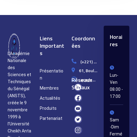
Horai
Liens
Coordonn
res
Important
ées
s
L’Académie
Nationale
(+221) 33 849 10 99
des
61, Boulevard Djily MBAYE, Dakar/Sénégal
Présentatio
Sciences et
Lun-
n
Réseaux
academie.st@ansts.sn
Techniques
Ven
Sociaux
Membres
du Sénégal
08.00 -
(ANSTS),
17:00
Actualités
créée le 9
Produits
novembre
1999 à
Partenariat
Sam
l’Université
-Dim
Cheikh Anta
Fermé