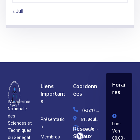
« Juil
Horai
Liens
Coordonn
res
Important
ées
s
L’Académie
Nationale
(+221) 33 849 10 99
des
61, Boulevard Djily MBAYE, Dakar/Sénégal
Présentatio
Sciences et
Lun-
n
Réseaux
academie.st@ansts.sn
Techniques
Ven
Sociaux
Membres
du Sénégal
08.00 -